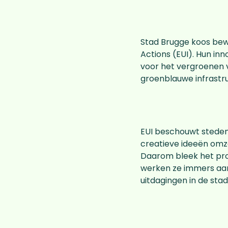
Stad Brugge koos bewu
Actions (EUI). Hun inn
voor het vergroenen v
groenblauwe infrastru
EUI beschouwt steden (
creatieve ideeën omze
Daarom bleek het pr
werken ze immers aan
uitdagingen in de stad