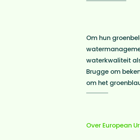
Om hun groenbele
watermanagement
waterkwaliteit al
Brugge om bekend
om het groenbla
Over European Urb