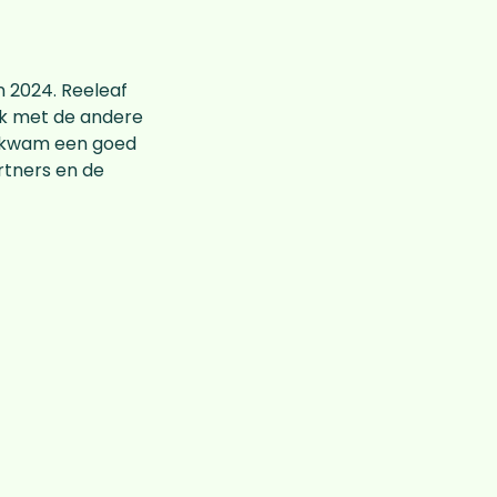
n 2024. Reeleaf
ok met de andere
en kwam een goed
rtners en de