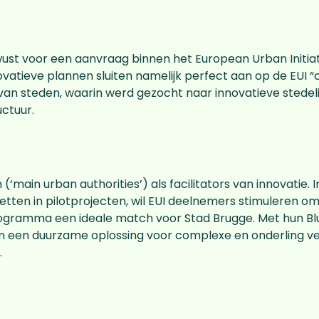
st voor een aanvraag binnen het European Urban Initiat
ovatieve plannen sluiten namelijk perfect aan op de EUI “c
an steden, waarin werd gezocht naar innovatieve stedeli
ctuur.
‘main urban authorities’) als facilitators van innovatie.
tten in pilotprojecten, wil EUI deelnemers stimuleren om 
ogramma een ideale match voor Stad Brugge. Met hun B
 een duurzame oplossing voor complexe en onderling v
.