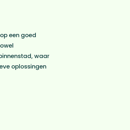
n op een goed
zowel
e binnenstad, waar
eve oplossingen